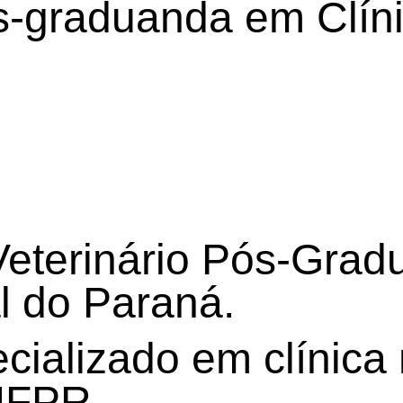
-graduanda em Clín
eterinário Pós-Grad
l do Paraná.
cializado em clínica 
UFPR.